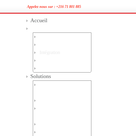
Appelez nous sur :
+216 71 801 885
Accueil
Services
Audit
Conseil
Intégration
Support et Maintenance
Formation
Solutions
Architecuture réseaux et
serveurs
Securité Lan/Wan
Sécurité Mails /
Messageries
Sécurité Web / Internet
Supervision / Analyse