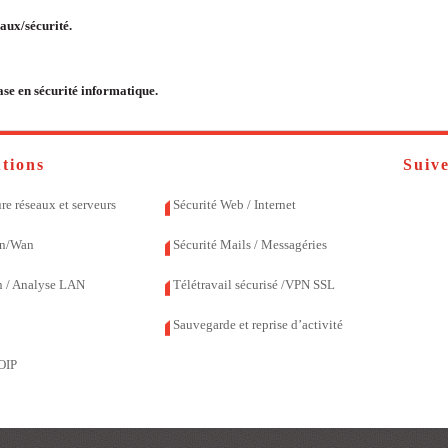
aux/sécurité.
se en sécurité informatique.
utions
Suiv
re réseaux et serveurs
Sécurité Web / Internet
an/Wan
Sécurité Mails / Messagéries
n / Analyse LAN
Télétravail sécurisé /VPN SSL
Sauvegarde et reprise d’activité
OIP