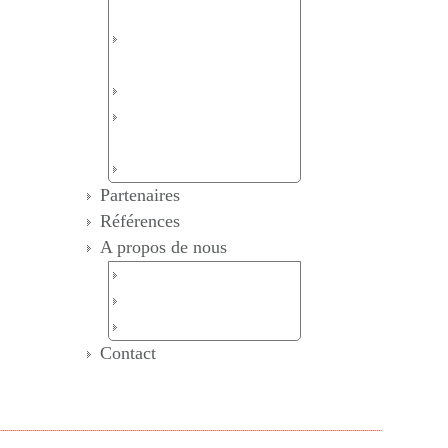
LAN
Télétravail sécurisé /VPN
SSL
Wifi
Sauvegarde et reprise
d’activité
Solution VOIP
Partenaires
Références
A propos de nous
Qui sommes Nous
Nos Valeurs
Philosophie de l'entreprise
Contact