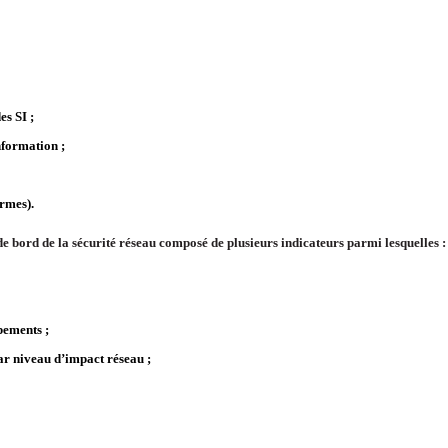
es SI ;
information ;
ormes).
 de bord de la sécurité réseau composé de plusieurs indicateurs parmi lesquelles :
pements ;
par niveau d’impact réseau ;