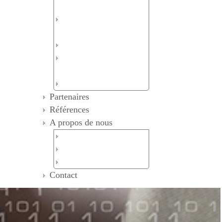
LAN
Télétravail sécurisé /VPN
SSL
Wifi
Sauvegarde et reprise
d’activité
Solution VOIP
Partenaires
Références
A propos de nous
Qui sommes Nous
Nos Valeurs
Philosophie de l'entreprise
Contact