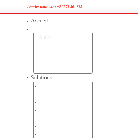
Appelez nous sur :
+216 71 801 885
Accueil
Services
Audit
Conseil
Intégration
Support et Maintenance
Formation
Solutions
Architecuture réseaux et
serveurs
Securité Lan/Wan
Sécurité Mails /
Messageries
Sécurité Web / Internet
Supervision / Analyse