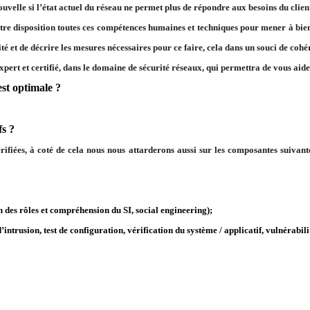
uvelle si l’état actuel du réseau ne permet plus de répondre aux besoins du clien
votre disposition toutes ces compétences humaines et techniques pour mener à bi
urité et de décrire les mesures nécessaires pour ce faire, cela dans un souci de c
pert et certifié, dans le domaine de sécurité réseaux, qui permettra de vous aide
est optimale ?
fs ?
 vérifiées, à coté de cela nous nous attarderons aussi sur les composantes suivan
n des rôles et compréhension du SI, social engineering);
’intrusion, test de configuration, vérification du système / applicatif, vulnérabili